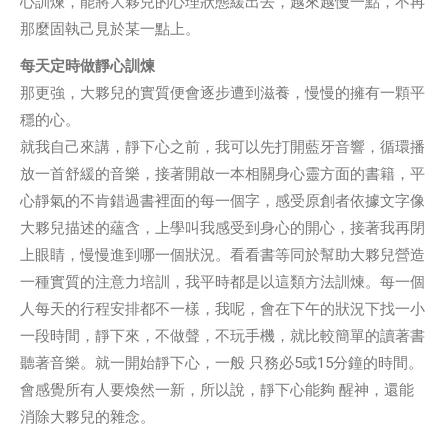
心訓煉，能將大夥兒的心理狀態緩出去，越來越慢一點，不再
那麼固執己見於某一點上。
每天定時做靜心訓煉
那更強，大夥兒的實質便會逐步遭到滋養，慢慢的擁有一顆平
穩的心。
就我自己來講，靜下心之前，我可以先打開藍牙音響，循環播
放一首舒緩的音樂，接著開啟一本相關身心靈方面的書籍，平
心靜氣的不肯錯過書裡面的每一個字，感受原創者依據文字像
大夥兒描述的蘊含，上學叫我感受到身心的開心，接著我再閉
上眼睛，慢慢進到哪一個狀況。看看書等同於幫助大夥兒營造
一種實質的注意力培訓，我平時都是以這類方法訓煉。每一個
人每天的行程安排都不一樣，我呢，會在下午的狀況下找一小
一段時間，靜下來，不做聲，不玩手機，就比較簡單的讀著書
聽著音樂。就一開始靜下心，一般 只務必5或15分鐘的時間。
會感覺所有人要煥然一新，所以說，靜下心能夠 醒神，還能
消除大夥兒的雜念。