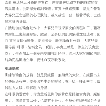
因而 在這兒五分鐘的停留裡，你盡量尋找跟本身的身體的交
流與溝通，從新感覺這副身體，事實上做這類事，都是在營造
大夥兒正念減壓的心理狀態。越來越慢一點，觀看呼吸，去感
覺本身的身體。
在陰瑜伽的瑜伽動作中，大夥兒重視深層次的擠壓加工，藉著
擠壓加工去刺激關節、結蹄、全身肌肉肌肉筋膜放鬆這種；因
而 當開展瑜伽動作，要排出去、離開瑜伽動作時，大夥兒盡
量停留5呼吸（這稱之為，反跳，事實上就是，休息的現實意
義），生產加工一個室內空間設計給他，管用大家的關節的氣
能夠商品流通企業，促進血夜呼吸系統。
訓練提醒
訓練陰瑜伽的規範，就是要緩慢，無須做的太快。在緩慢出去
的整個過程中，要去照料本身的呼吸，在一吸一呼正中間，緩
解壓力人腦，緩解壓力身體。
在呼吸的過程中，你盡量感覺到你的骨盆是踏踏實實的。緩解
壓力、踏踏實實以外，也是有全身心。全身心在哪兒呢？全身