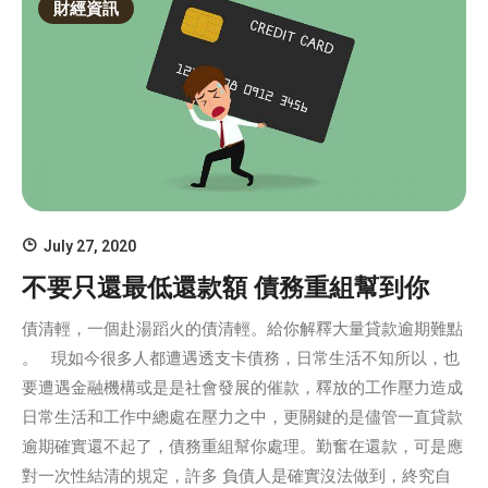
財經資訊
July 27, 2020
不要只還最低還款額 債務重組幫到你
債清輕，一個赴湯蹈火的債清輕。給你解釋大量貸款逾期難點
。 現如今很多人都遭遇透支卡債務，日常生活不知所以，也
要遭遇金融機構或是是社會發展的催款，釋放的工作壓力造成
日常生活和工作中總處在壓力之中，更關鍵的是儘管一直貸款
逾期確實還不起了，債務重組幫你處理。勤奮在還款，可是應
對一次性結清的規定，許多 負債人是確實沒法做到，終究自