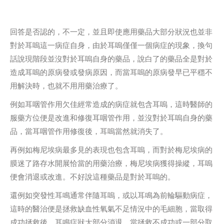
回答是否認的，不一定，並且即使應用藥品大部分狀況也並非
對於耳嗚這一病症自身，由於耳嗚僅僅一個病症的現象，換句
話說現階段並沒對於耳嗚自身的藥品，說白了的藥品全是對於
造成耳嗚的原病發或發病原因，而當耳嗚的原病發早已平穩不
用解決時，也就不用用藥治療了。
例如耳咽管作用欠佳經常造成的病症就包含耳嗚，這時醫師的
服藥方位便是改進和修復耳咽管作用，並沒對於耳嗚自身的藥
品，當耳咽管作用修復後，耳嗚當然就消失了。
再例如梅尼埃病最多見的表現也包含耳嗚，而對於梅尼埃病的
膜迷了路存水開展恰當的用藥治療，梅尼埃病獲得操縱，耳嗚
便會消退或改進。不好說這種藥品是對於耳嗚的。
還例如突發性耳鳴通常伴隨耳嗚，或以耳鳴為前輪驅動病症，
這時的醫治便是拯救缺血性氧氣不足情況中的毛細胞，當取得
成功拯救後，耳鳴症狀大部分消退，當拯救不成功或一部分取