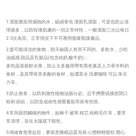
1.潔面應當用濕熱的水，硫磺香皂.潔面乳潔面，可是也防止清
理過多，以防毀壞肌膚的一切正常特性，一般潔面三次以每日
2-3次為宜。正常情況下不可應用脂膏類護膚品。
2.盡可能清淡的食物，朝天椒因人有所不同的。多飲水，少吃
油膩感.甜品及乳製品(包含純奶.酸牛奶)；
多吃蔬菜新鮮水果，防止太多服用帶有黑色素及人力香辛料的
食材，及其帶有茶多酚的食材，如濃茶水.現磨咖啡.可以.朱古
力等。
3.防止推拿，以防刺激性植物油脂分必。忌手擠壓或搔抓閉口
粉刺.節結，以防造成炎性感覺蔓延而留有疤痕。
4.常與面部觸碰的物件，如褥子.被單.枕芯.純棉毛巾等，要常
常清理，並在太陽底下晾乾。
5.情緒會危害起痘，要留意睡眠品質充裕.心態輕輕鬆松.開心