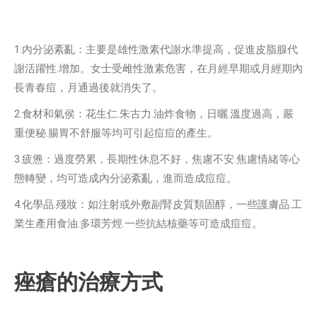
1.內分泌紊亂：主要是雄性激素代謝水準提高，促進皮脂腺代
謝活躍性.增加。女士受雌性激素危害，在月經早期或月經期內
長青春痘，月通過後就消失了。
2.食材和氣侯：花生仁.朱古力.油炸食物，日曬.溫度過高，嚴
重便秘.腸胃不舒服等均可引起痘痘的產生。
3.疲憊：過度勞累，長期性休息不好，焦慮不安.焦慮情緒等心
態轉變，均可造成內分泌紊亂，進而造成痘痘。
4.化學品.殘妝：如注射或外敷副腎皮質類固醇，一些護膚品.工
業生產用食油.多環芳烴.一些抗結核藥等可造成痘痘。
痤瘡的治療方式