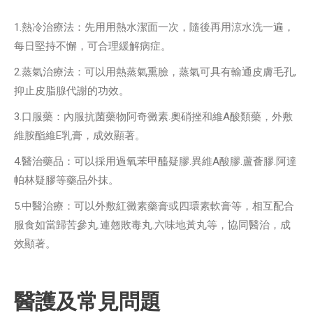
1.熱冷治療法：先用用熱水潔面一次，隨後再用涼水洗一遍，
每日堅持不懈，可合理緩解病症。
2.蒸氣治療法：可以用熱蒸氣熏臉，蒸氣可具有輸通皮膚毛孔,
抑止皮脂腺代謝的功效。
3.口服藥：內服抗菌藥物阿奇黴素.奧硝挫和維A酸類藥，外敷
維胺酯維E乳膏，成效顯著。
4.醫治藥品：可以採用過氧苯甲醯疑膠.異維A酸膠.蘆薈膠.阿達
帕林疑膠等藥品外抹。
5.中醫治療：可以外敷紅黴素藥膏或四環素軟膏等，相互配合
服食如當歸苦參丸.連翹敗毒丸.六味地黃丸等，協同醫治，成
效顯著。
醫護及常見問題