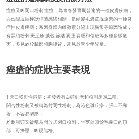
痘痘又叫閉口粉刺.痘痘，為青春發育期普遍的一種皮膚疾病，
與己酸痘痘棒狀桿菌感柒相關，是頭髮毛囊皮腺企業的一種炎
症性皮膚疾病；系因身體內雌激素分泌出現異常等原因造成，
有黑頭粉刺.斑丘疹.膿包.節結.囊腫.襄腫和傷疤等多種多樣危
害，多見於於臉部和胸後背，常見於青少年兒童。
痤瘡的症狀主要表現
1.閉口粉刺性痘痘：初發者有白頭到老和粉刺黑頭二種。
閉合性粉刺又被稱為封閉性粉刺，為沁色斑丘疹，張口不顯
著，不容易擠壓；
粉刺黑頭又被稱為開放式閉口粉刺，坐落於頭髮毛囊口的頂
部，可擠壓，叫硬脂栓。