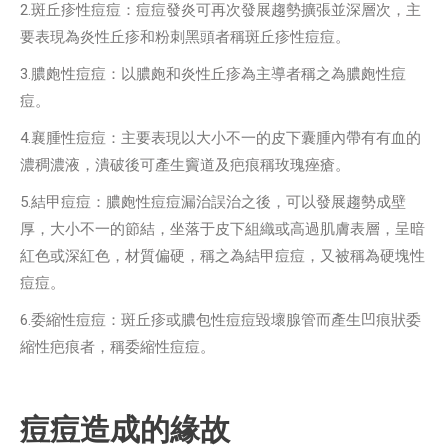
2.斑丘疹性痘痘：痘痘發炎可再次發展趨勢擴張並深層次，主
要表現為炎性丘疹和粉刺黑頭者稱斑丘疹性痘痘。
3.膿皰性痘痘：以膿皰和炎性丘疹為主導者稱之為膿皰性痘
痘。
4.襄腫性痘痘：主要表現以大小不一的皮下囊腫內帶有有血的
濃稠濃液，潰破後可產生竇道及疤痕稱玫瑰痤瘡。
5.結甲痘痘：膿皰性痘痘漏治誤治之後，可以發展趨勢成壁
厚，大小不一的節結，坐落于皮下組織或高過肌膚表層，呈暗
紅色或深紅色，材質偏硬，稱之為結甲痘痘，又被稱為硬塊性
痘痘。
6.委縮性痘痘：斑丘疹或膿包性痘痘毀壞腺管而產生凹痕狀委
縮性疤痕者，稱委縮性痘痘。
痘痘造成的緣故