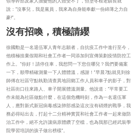
領導幹部及家人擔憂他的人體受不了，但塗冬根老鎮長就
說：“沒事兒，我是黨員，我來為自身能奉獻一份綿薄之力自
豪!”。
沒有招喚，積極請纓
徐國勳是一名退伍軍人青年志願者，自抗疫工作中進行至今，
他積極捨棄假期和社會工作者一同添加到宣傳策劃疫情防控工
作上。“你好！請停住車，我想問一下您住哪兒？我們要備案
一下，順帶精確測量一下人體體溫，感謝！”早晨7點就見到徐
師傅在社區守點執勤清查異地回鄉工作人員和車子的影子，對
社區街口往來路人、車子開展體溫測量。他說道：“平常要工
作未能為社區做點什麼，在這個危機時刻，作為一名退伍軍
人，應對新式新冠病毒感柒肺部感染這次沒有硝煙的戰爭，我
務必得站出去，打起十二分精神實質和社會工作者一起來做防
治工作中，絕不允許讓病原體鑽了空檔，也為我那已經武裝學
院學習培訓的孩子做出榜樣”。