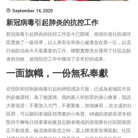
September 14, 2020
新冠病毒引起肺炎的抗控工作
新冠病毒引起肺炎的抗控工作迄今已開展，南港街道社區湘河
區實施了一級領導，以人身安全和身心健康放在第一位，以流
行病防治為今天最重要的工作。聯繫實際充分運用了社區志願
者的功效，疫情防控工作中獲得了非常好的成果。
一面旗幟，一份無私奉獻
在預防和控制新病毒引起的肺部感染方面，已成為老城區市長
的必修課程。為了維護我、我的家人和群眾的身心健康，我請
大家保證：不要加入大門，不要聚集，加強練習……在太遠的社
區裡，可以聽到老城區領導畫的小角聲。68歲的老鎮長塗冬根
堅持不懈每日領著著由黨員志願者構成的巡視隊在社區開展固
定不動巡查。輪流換班歇息之時，還上牌清查宣傳策劃。社區