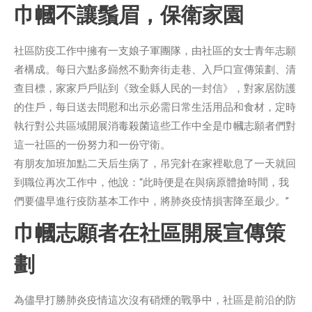
巾幗不讓鬚眉，保衛家園
社區防疫工作中擁有一支娘子軍團隊，由社區的女士青年志願
者構成。每日六點多巋然不動奔街走巷、入戶口宣傳策劃、清
查目標，家家戶戶貼到《致全縣人民的一封信》，對家居防護
的住戶，每日送去問慰和出示必需日常生活用品和食材，定時
執行對公共區域開展消毒殺菌這些工作中全是巾幗志願者們對
這一社區的一份努力和一份守衛。
有朋友加班加點二天后生病了，吊完針在家裡歇息了一天就回
到職位再次工作中，他說：“此時便是在與病原體搶時間，我
們要儘早進行疫防基本工作中，將肺炎疫情損害降至最少。”
巾幗志願者在社區開展宣傳策
劃
為儘早打勝肺炎疫情這次沒有硝煙的戰爭中，社區是前沿的防