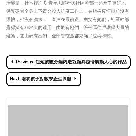
治能量，社區裡許多 青年志願者與社區幹部一起為了更好地
保護家園全身上下資金投入抗疫工作上，在肺炎疫情眼前沒有
懼怕，都沒有膽怯，一直沖在最前邊。由於有她們，社區幹部
覺得擁有非常大的適用，由於有她們，管轄區住戶獲得大量的
維護，還由於有她們，全部管轄區都充滿了愛與和睦。
Post
Previous:
短短的數分鐘內造就頗具感情觸動人心的作品
navigation
Next:
培養孩子對數學產生興趣