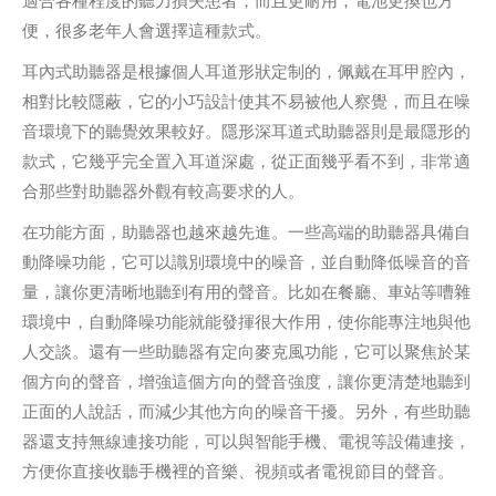
適合各種程度的聽力損失患者，而且更耐用，電池更換也方
便，很多老年人會選擇這種款式。
耳內式助聽器是根據個人耳道形狀定制的，佩戴在耳甲腔內，
相對比較隱蔽，它的小巧設計使其不易被他人察覺，而且在噪
音環境下的聽覺效果較好。隱形深耳道式助聽器則是最隱形的
款式，它幾乎完全置入耳道深處，從正面幾乎看不到，非常適
合那些對助聽器外觀有較高要求的人。
在功能方面，助聽器也越來越先進。一些高端的助聽器具備自
動降噪功能，它可以識別環境中的噪音，並自動降低噪音的音
量，讓你更清晰地聽到有用的聲音。比如在餐廳、車站等嘈雜
環境中，自動降噪功能就能發揮很大作用，使你能專注地與他
人交談。還有一些助聽器有定向麥克風功能，它可以聚焦於某
個方向的聲音，增強這個方向的聲音強度，讓你更清楚地聽到
正面的人說話，而減少其他方向的噪音干擾。另外，有些助聽
器還支持無線連接功能，可以與智能手機、電視等設備連接，
方便你直接收聽手機裡的音樂、視頻或者電視節目的聲音。