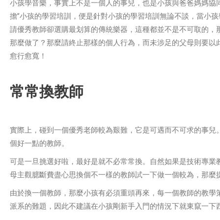
小孩學音樂，事實上不是一個人的事兒，也是小孩與爸爸媽媽協
擔”小孩的學習培訓，便是針對小孩的學習培訓無論不談，當小
請優秀教師卻選購最划算的傳統樂器，這種都並不是不可取的，
那麼做了？那麼請終止那樣的個人行為，而未涉足的父母則要以
愈行愈寬！
常常換教師
實際上，碰到一個優秀老師較為艱難，它是可遇而不可求的事兒
個好一點的教師。
可是一旦挑選好啦，最好是就不必常常換。自然如果是技術專業
母主觀臆斷費盡心思換個不一樣的教師試一下做一個較為，那麼
由於換一個教師，那麼小孩有必須重頭再來，每一個教師的教學
派系的難題，因此不建議在小孩剛新手入門的情況下就東竄一下