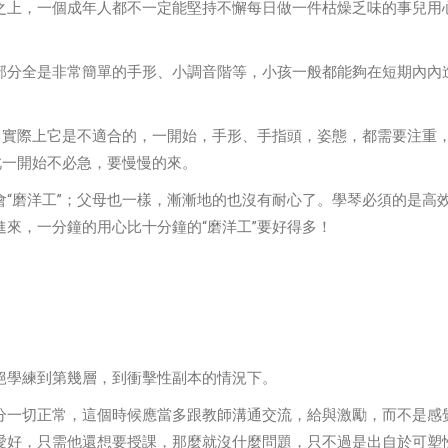
之上，一個成年人都不一定能堅持不懈每日做一件枯燥乏味的事兒用
部分全是非常簡單的手形、小調音階等，小孩一般都能夠在短期內內
！實際上它是不適合的，一開始，手形、手指頭，姿態，都需要注重
此一開始不必急，要慢慢的來。
“磨洋工”；父母也一樣，漸漸地的也沒有耐心了。學琴必須的是高
來，一分鐘的用心比十分鐘的“磨洋工”要好得多！
絕學練到第幾層，到衝擊性副本的情況下。
分一切正常，這個時候應當多跟教師溝通交流，給與激勵，而不是感
愛好，只需他還想要授課，那麼就沒什麼問題，只不過是出自於可塑