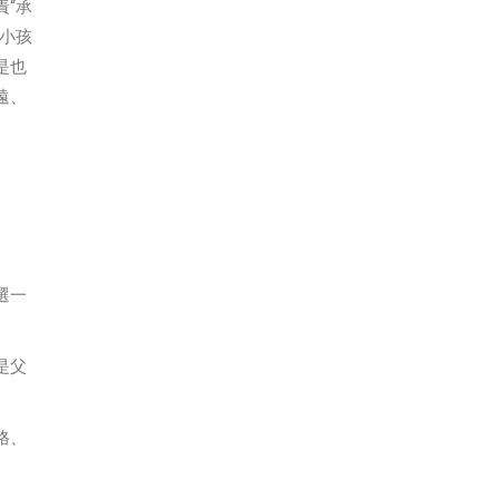
“承
小孩
是也
遠、
選一
是父
格、