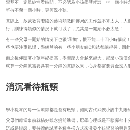
學琴不一定單純性看時間，不必認為小孩學琴就該一坐一個小時
堅持不懈一個小時，更何況小孩。
實際上，啟蒙教育階段的藝術類教師佈局的工作並不算太大，大
行，訓練得類似的情況下就可以了，尤其是一開始不必太急！
有一些父母一開始的情況下也很“承擔”，恨不能二十四小時催促
些也要注重氣場，學鋼琴的有一些小朋友練C和絃都練得哭，因
而之後伴隨著小孩年紀提高，學習壓力會越來越大，那麼小孩便會
就算一分鐘就需要具有一分鐘的實際效果，心身都需要資金投入進
消沉看待瓶頸
學小提琴的每一個環節都是會有瓶頸，如同古代武俠小說中九陽
父母們應當事前就搞好觀念提前準備，厭學心理或是不願彈都十
沉或是惱怒，要持續的試著各種各樣方式來激發小孩學習的興趣