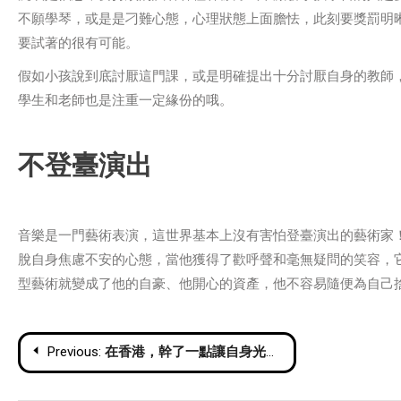
不願學琴，或是是刁難心態，心理狀態上面膽怯，此刻要獎罰明
要試著的很有可能。
假如小孩說到底討厭這門課，或是明確提出十分討厭自身的教師
學生和老師也是注重一定緣份的哦。
不登臺演出
音樂是一門藝術表演，這世界基本上沒有害怕登臺演出的藝術家
脫自身焦慮不安的心態，當他獲得了歡呼聲和毫無疑問的笑容，
型藝術就變成了他的自豪、他開心的資產，他不容易隨便為自己
Post
Previous:
在香港，幹了一點讓自身光彩照人的事兒
navigation