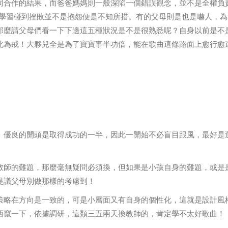
同合作的結果，而爸爸媽媽則一般深陷一個錯誤觀念，並不是全權負責
孩學習碰到挫敗並不是抱怨便是不知所措。有的父母則是也是嚇人，為
那麼請父母們看一下下邊這五種狀況是不是很熟悉呢？自身以前是不
此為戒！大夥兒全是為了寶寶事半功倍，能在歌曲這條路面上愈行愈
。優良的開頭是取得成功的一半，因此一開始不必盲目跟風，最好是
教師的難題，那麼毫無疑問必須換，但如果是小孩自身的難題，或是
提議父母別做那樣的考慮到！
策略在方向是一致的，可是小層面又有自身的個性化，這就是設計風
西竄一下，依據調研，這類三五兩天換教師的，肯定學不太好歌曲！