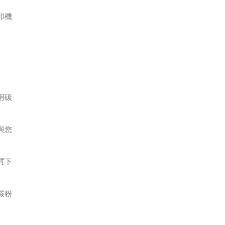
印機
用碳
與您
質下
碳粉