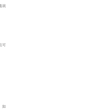
處就
且可
。如