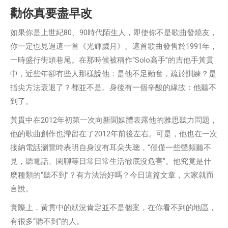
勸你真要盡早改
如果你是上世紀80、90時代陌生人，即使你不是歌曲發燒友，
你一定也見過這一首《光輝歲月》。這首歌曲發售於1991年，
一時盛行街頭巷尾。在那時候被稱作“Solo高手”的吉他手黃貫
中，近些年卻有些人那樣說他：是他不足勤奮，疏於訓練？是
指尖方法衰退了？都並不是。身後有一個辛酸的緣故：他聽不
到了。
黃貫中在2012年初第一次向新聞媒體表露他的雅思聽力問題，
他的歌曲創作也滯留在了2012年前後左右。可是，他也在一次
接納電話瀏覽時表明自身沒有耳朵失聰，“僅僅一些聲頻聽不
見，聽電話、閑聊等日常日常生活徹底沒危害”。他究竟是什
麽種類的“聽不到”？有方法治好嗎？今日這篇文章，大家就而
言說。
實際上，黃貫中的狀況肯定並不是個案，在你看不到的地區，
有很多“聽不到”的人。