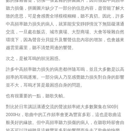
數的摻雜響聲，仿佛一張繁雜的拼圖圖片，因而假如中高頻率
聽力損傷，拼圖圖片缺少了一部分的信息內容，盡管能了解大
致的意思，可是會感覺全球模模糊糊，聽不真切。因此，許多
中高頻率聽力損失的病人，就算能安安靜靜情況下無阻礙溝通
交流，一旦處在飯店、城市廣場、大型商場、大會等噪雜自然
環境下，因為聲音分貝提升及響聲信息內容的增加，也會越來
越雲里霧里，聽不清楚周邊的響聲。
次之，是被耳嗚的狀況困惑。
許多中高頻率聽力損失的病患都伴隨耳嗚，並且大多數是以高
頻率的耳嗚逐漸。一部分病人乃至感覺聽力損失對自身的影響
並不大，耳嗚才算是最困惑自身的問題。
也有很重要的一點，聽歌失幀。
對比於日常講話溝通交流的聲波頻率絕大多數聚集在500到
2000Hz，歌曲中的工作頻率會更為豐富多彩，這也是歌曲這
般美好的緣故。但中高頻率聽力損傷的病人，在聽歌時卻會由
於不可以詳細聽見這種豐富多彩的響聲而失去了歌曲的快樂。