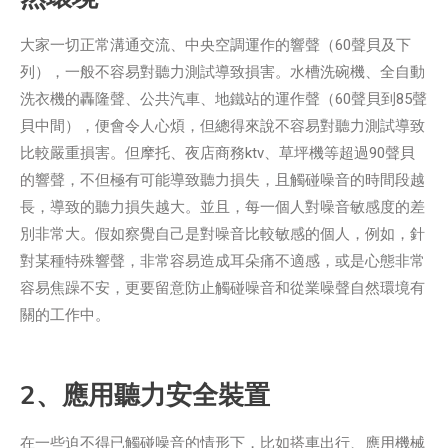
大家一切正常溝通交流、中央空調運作的響聲（60聲貝及下
列），一般不容易對聽力測試導致損害。水槽洗碗機、全自動
洗衣機的轟隆聲、公共汽車、地鐵站的運作聲（60聲貝到85聲
貝中間），便會令人心煩，但總得來說不容易對聽力測試導致
比較嚴重損害。但摩托、夜店商務ktv、草坪機等超過90聲貝
的響聲，不但極有可能導致聽力損失，且觸碰噪音的時間段越
長，導致的聽力損失越大。並且，每一個人對噪音敏感度的差
別非常大。假如察覺自己是對噪音比較敏感的個人，例如，針
對某種特殊響聲，非常容易造成耳朵痛不適感，或是心態非常
容易焦躁不安，更要留意防止觸碰噪音和從業噪聲自然環境有
關的工作中。
2、應用聽力安全裝置
在一些迫不得已觸碰噪音的情形下，比如搭車出行、應用機械