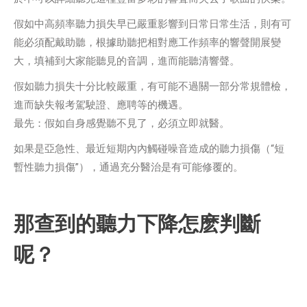
假如中高頻率聽力損失早已嚴重影響到日常日常生活，則有可
能必須配戴助聽，根據助聽把相對應工作頻率的響聲開展變
大，填補到大家能聽見的音調，進而能聽清響聲。
假如聽力損失十分比較嚴重，有可能不過關一部分常規體檢，
進而缺失報考駕駛證、應聘等的機遇。
最先：假如自身感覺聽不見了，必須立即就醫。
如果是亞急性、最近短期內內觸碰噪音造成的聽力損傷（“短
暫性聽力損傷”），通過充分醫治是有可能修覆的。
那查到的聽力下降怎麽判斷
呢？