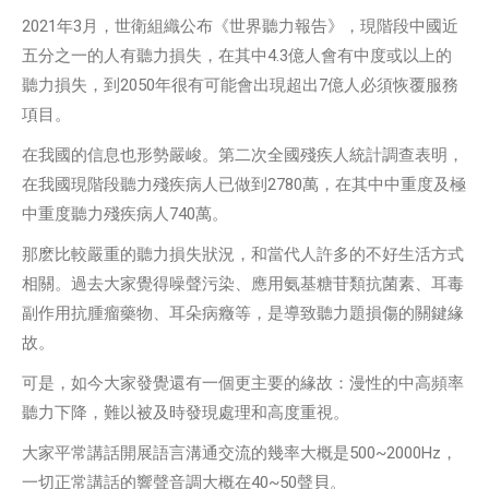
2021年3月，世衛組織公布《世界聽力報告》，現階段中國近
五分之一的人有聽力損失，在其中4.3億人會有中度或以上的
聽力損失，到2050年很有可能會出現超出7億人必須恢覆服務
項目。
在我國的信息也形勢嚴峻。第二次全國殘疾人統計調查表明，
在我國現階段聽力殘疾病人已做到2780萬，在其中中重度及極
中重度聽力殘疾病人740萬。
那麽比較嚴重的聽力損失狀況，和當代人許多的不好生活方式
相關。過去大家覺得噪聲污染、應用氨基糖苷類抗菌素、耳毒
副作用抗腫瘤藥物、耳朵病癥等，是導致聽力題損傷的關鍵緣
故。
可是，如今大家發覺還有一個更主要的緣故：漫性的中高頻率
聽力下降，難以被及時發現處理和高度重視。
大家平常講話開展語言溝通交流的幾率大概是500~2000Hz，
一切正常講話的響聲音調大概在40~50聲貝。